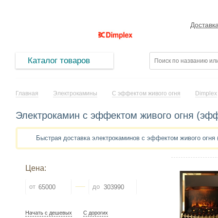
Доставк
Каталог товаров
Главная
Электрокамины
С эффектом живого огня
Dimplex
Электрокамин с эффектом живого огня (эфф
Быстрая доставка электрокаминов с эффектом живого огня
Цена:
от
до
Начать с дешевых
С дорогих