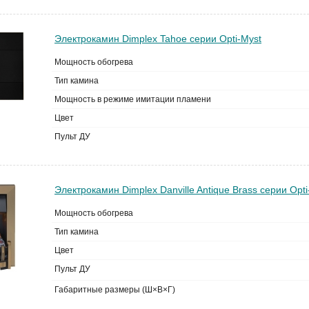
Электрокамин Dimplex Tahoe серии Opti-Myst
Мощность обогрева
Тип камина
Мощность в режиме имитации пламени
Цвет
Пульт ДУ
Электрокамин Dimplex Danville Antique Brass серии Opti
Мощность обогрева
Тип камина
Цвет
Пульт ДУ
Габаритные размеры (Ш×В×Г)