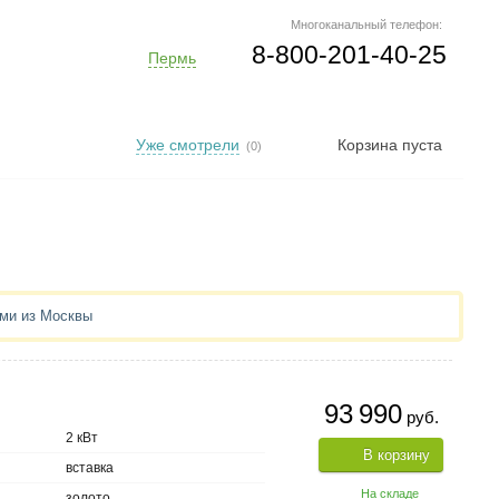
Многоканальный телефон:
8-800-201-40-25
Пермь
Уже смотрели
Корзина пуста
(0)
ями из Москвы
93 990
руб.
2 кВт
В корзину
вставка
На складе
золото