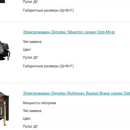
Пульт ДУ
Габаритные размеры (Ш×В×Г)
Электрокамин Dimplex Silverton серии Opti-Myst
Тип камина
Цвет
Пульт ДУ
Габаритные размеры (Ш×В×Г)
Электрокамин Dimplex Rothesay Basket Brass серии Opt
Мощность обогрева
Тип камина
Цвет
Пульт ДУ