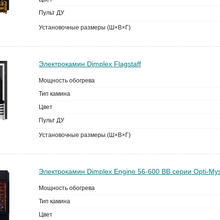
Пульт ДУ
Установочные размеры (Ш×В×Г)
Электрокамин Dimplex Flagstaff
Мощность обогрева
Тип камина
Цвет
Пульт ДУ
Установочные размеры (Ш×В×Г)
Электрокамин Dimplex Engine 56-600 BB серии Opti-Mys
Мощность обогрева
Тип камина
Цвет