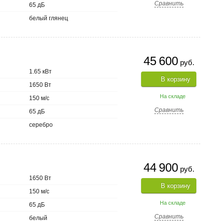
Сравнить
65 дБ
белый глянец
45 600
руб.
1.65 кВт
В корзину
1650 Вт
На складе
150 м/с
Сравнить
65 дБ
серебро
44 900
руб.
1650 Вт
В корзину
150 м/с
На складе
65 дБ
Сравнить
белый