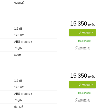
черный
15 350
руб.
1.2 кВт
В корзину
120 м/с
На складе
ABS-пластик
Сравнить
70 дБ
хром
15 350
руб.
1.2 кВт
В корзину
120 м/с
На складе
ABS-пластик
Сравнить
70 дБ
белый