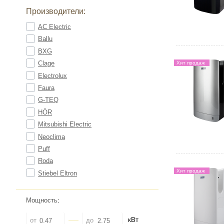
Производители:
AC Electric
Ballu
BXG
Clage
Хит продаж
Electrolux
Faura
G-TEQ
HÖR
Mitsubishi Electric
Neoclima
Puff
Roda
Хит продаж
Stiebel Eltron
Мощность
:
кВт
от
до