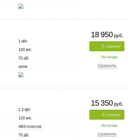
18 950
руб.
1 кВт
В корзину
100 м/с
На складе
70 дБ
Сравнить
хром
15 350
руб.
1.2 кВт
В корзину
120 м/с
На складе
ABS-пластик
Сравнить
70 дБ