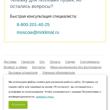
остались вопросы?
Быстрая консультация специалиста:
8-800-201-40-25
moscow@mrklimat.ru
Доставка
Гарантия
Опт
Оплата
Скидки
Сертификаты
Возврат и обмен
Контакты
Мини-кондиционер без воздуховода
Бытовые осушители
Уличные обогреватели
Охладители воздуха
Мобильные кондиционеры
Мы используем файлы cookies для улучшения работы сайта. Оставаясь на
Охладители воздуха
Конвекторы NOBO
нашем сайте или нажимая на кнопку «Я согласен», вы соглашаетесь с
Мойка воздуха Boneco W210
условиями их использования. Чтобы ознакомиться с нашими Положениями о
конфиденциальности,
нажмите здесь
.
© 2009–2026 Интернет-магазин «Мистер Климат»
Пермь, Пермский край
Я согласен