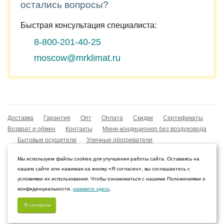
остались вопросы?
Быстрая консультация специалиста:
8-800-201-40-25
moscow@mrklimat.ru
Доставка
Гарантия
Опт
Оплата
Скидки
Сертификаты
Возврат и обмен
Контакты
Мини-кондиционер без воздуховода
Бытовые осушители
Уличные обогреватели
Охладители воздуха
Мобильные кондиционеры
Мы используем файлы cookies для улучшения работы сайта. Оставаясь на
Охладители воздуха
Конвекторы NOBO
нашем сайте или нажимая на кнопку «Я согласен», вы соглашаетесь с
Мойка воздуха Boneco W210
условиями их использования. Чтобы ознакомиться с нашими Положениями о
конфиденциальности,
нажмите здесь
.
© 2009–2026 Интернет-магазин «Мистер Климат»
Пермь, Пермский край
Я согласен