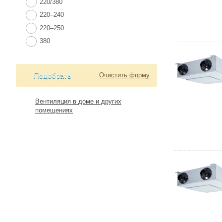
220/380
220–240
220–250
380
Подобрать
Очистить форму
Вентиляция в доме и других
помещениях