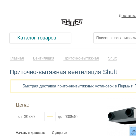
Доставк
Каталог товаров
Главная
Вентиляция
Приточно-вытяжная
Shuft
Приточно-вытяжная вентиляция Shuft
Быстрая доставка приточно-вытяжных установок в Пермь и
Цена:
от
до
Начать с дешевых
С дорогих