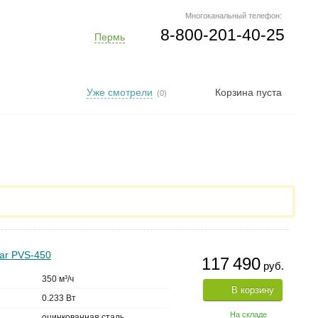
Многоканальный телефон:
8-800-201-40-25
Пермь
Уже смотрели
Корзина пуста
(0)
ar PVS-450
117 490
руб.
350 м³/ч
В корзину
0.233 Вт
На складе
оцинкованная сталь