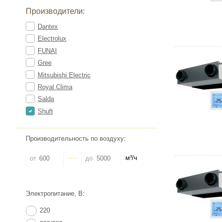
Производители:
Dantex
Electrolux
FUNAI
Gree
Mitsubishi Electric
Royal Clima
Salda
Shuft
Производительность по воздуху
:
м³/ч
от
до
Электропитание, В
:
220