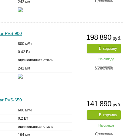
Сравнить
242 мм
ar PVS-900
198 890
руб.
800 м³/ч
В корзину
0.42 Вт
На складе
оцинкованная сталь
Сравнить
242 мм
ar PVS-650
141 890
руб.
600 м³/ч
В корзину
0.2 Вт
На складе
оцинкованная сталь
Сравнить
194 мм