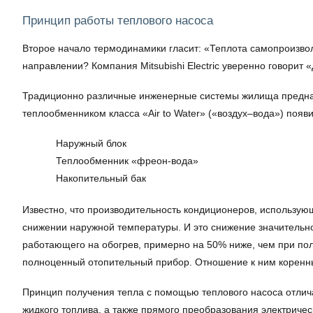
Принцип работы теплового насоса
Второе начало термодинамики гласит: «Теплота самопроизволь
направлении? Компания Mitsubishi Electric уверенно говорит «
Традиционно различные инженерные системы жилища предназна
теплообменником класса «Air to Water» («воздух–вода») поя
Наружный блок
Теплообменник «фреон-вода»
Накопительный бак
Известно, что производительность кондиционеров, использу
снижении наружной температуры. И это снижение значительн
работающего на обогрев, примерно на 50% ниже, чем при по
полноценный отопительный прибор. Отношение к ним коренн
Принцип получения тепла с помощью теплового насоса отлича
жидкого топлива, а также прямого преобразования электриче