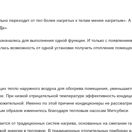
но переходит от тел более нагретых к телам менее нагретым». А 
Да».
чались для выполнения одной функции. И только с появлением те
вилась возможность от одной установки получить отопление помеще
ющих тепло наружного воздуха для обогрева помещения, уменьшает
ое. При низкой отрицательной температуре эффективность кондиц
ложительной. Именно по этой причине кондиционеры не рассматри
ым образом изменилось благодаря тепловым насосам Митсубиси.
ется от традиционных систем нагрева, основанных на сжигании га
ской энергии в тепловую. В традиционных отопительных приборах 