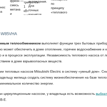
HZ-W85VHA
оенным теплообменником
выполняет функции трех бытовых приборо
ьно может обеспечить в доме отопление, горячее водоснабжение и 
но и в процессе эксплуатации. Независимость теплового насоса от
утствием в доме взрывоопасных веществ.
ии тепловых насосов Mitsubishi Electric в систему «умный дом». 
дельцу жилища создать систему жизнеобеспечения на базе тепловы
 минимальное количество энергии.
ван циркуляционным насосом, у владельца есть возможность
выбрат
B-E.