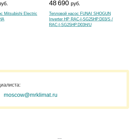
48 690
1 00
руб.
руб.
 Mitsubishi Electric
Тепловой насос FUNAI SHOGUN
Теплово
HA
Inverter HP RAC-I-SG25HP.D03/S /
PUHZ-
RAC-I-SG25HP.D03H/U
циалиста:
moscow@mrklimat.ru