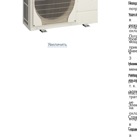
Потр
Тип 
Хла
Уров
Увеличить
Инве
Номи
Габа
(Ш×
Масс
Элек
Стра
Гара