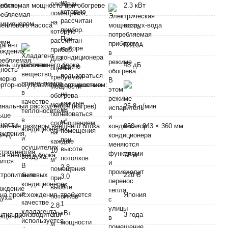
ебляемая мощность при обогреве
2.3 кВт
теплового насоса
воздух-вода
дагент
R410A
ень шума внешнего блока
48 дБ
рторное управление мощностью
нальный расход воды (нагрев)
25.8 л/мин
ритные размеры внешнего блока
950 × 943 × 360 мм
В×Г)
а внешнего блока
77 кг
тропитание
220 В
на происхождения
Япония
нтия производителя
3 года