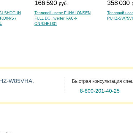
166 590
358 030
руб.
NAI SHOGUN
Тепловой насос FUNAI ONSEN
Тепловой насос
P.D04/S /
FULL DC Inverter RAC-I-
PUHZ-SW75V
/U
ON70HP.D01
 PUHZ-W85VHA,
Быстрая консультация спе
8-800-201-40-25