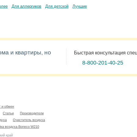
олее
Для аллергиков
Для детской
Лучшие
ома и квартиры, но
Быстрая консультация спе
8-800-201-40-25
т и обмен
Статьи
Производители
духа
Очиститель воздуха
ка воздуха Boneco W210
кий край