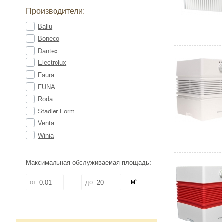
Производители:
Ballu
Boneco
Dantex
Electrolux
Faura
FUNAI
Roda
Stadler Form
Venta
Winia
Максимальная обслуживаемая площадь
:
м²
от
до