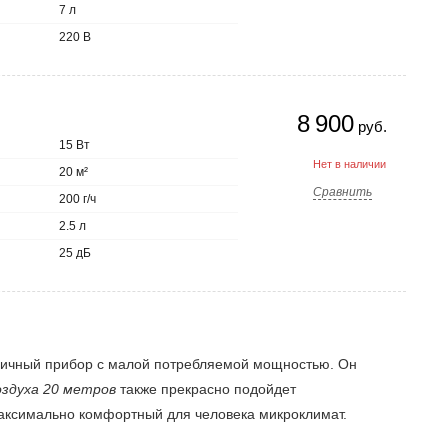
7 л
220 В
8 900
руб.
15 Вт
Нет в наличии
20 м²
Сравнить
200 г/ч
2.5 л
25 дБ
мичный прибор с малой потребляемой мощностью. Он
оздуха 20 метров
также прекрасно подойдет
максимально комфортный для человека микроклимат.