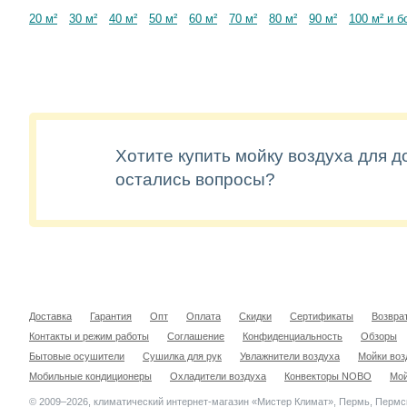
20 м²
30 м²
40 м²
50 м²
60 м²
70 м²
80 м²
90 м²
100 м² и б
Хотите купить мойку воздуха для д
остались вопросы?
Доставка
Гарантия
Опт
Оплата
Скидки
Сертификаты
Возвра
Контакты и режим работы
Соглашение
Конфиденциальность
Обзоры
Бытовые осушители
Сушилка для рук
Увлажнители воздуха
Мойки воз
Мобильные кондиционеры
Охладители воздуха
Конвекторы NOBO
Мой
© 2009–2026, климатический интернет-магазин «Мистер Климат», Пермь, Пермс